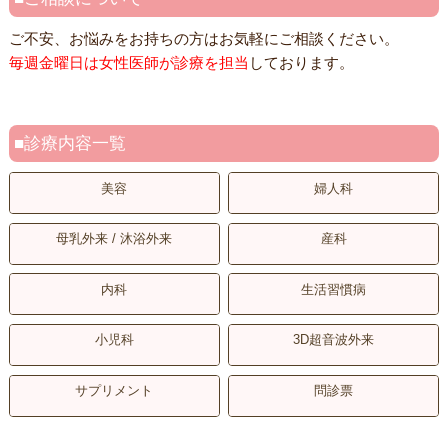
ご不安、お悩みをお持ちの方はお気軽にご相談ください。
毎週金曜日は女性医師が診療を担当
しております。
診療内容一覧
美容
婦人科
母乳外来 / 沐浴外来
産科
内科
生活習慣病
小児科
3D超音波外来
サプリメント
問診票