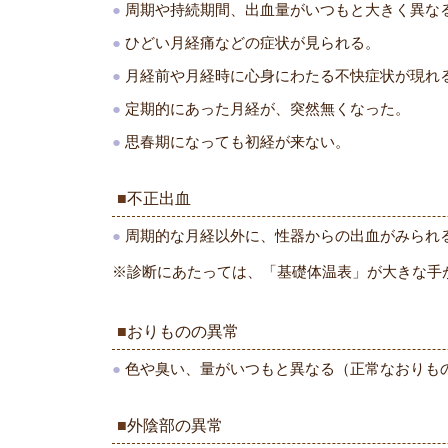
周期や持続期間、出血量がいつもと大きく異な
ひどい月経痛などの症状が見られる。
月経前や月経時に心身にわたる不快症状が現れ
定期的にあった月経が、突然無くなった。
思春期になっても初経が来ない。
不正出血
周期的な月経以外に、性器からの出血がみられ
※診断にあたっては、「基礎体温表」が大きな手
おりものの異常
色や臭い、量がいつもと異なる（正常なおりも
外陰部の異常