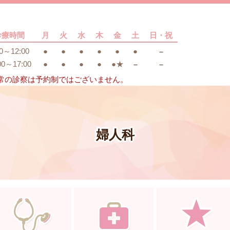
診療時間
月
火
水
木
金
土
日・祝
00～12:00
●
●
●
●
●
●
－
00～17:00
●
●
●
●
●
★
－
－
常の診察は予約制ではございません。
婦人科