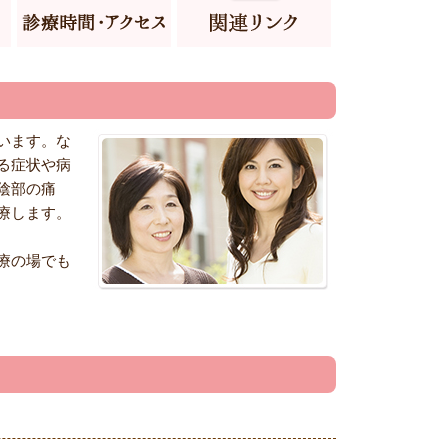
います。な
る症状や病
陰部の痛
療します。
療の場でも