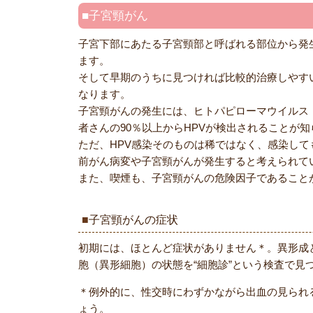
子宮頸がん
子宮下部にあたる子宮頸部と呼ばれる部位から発
ます。
そして早期のうちに見つければ比較的治療しやす
なります。
子宮頸がんの発生には、ヒトパピローマウイルス
者さんの90％以上からHPVが検出されることが
ただ、HPV感染そのものは稀ではなく、感染し
前がん病変や子宮頸がんが発生すると考えられて
また、喫煙も、子宮頸がんの危険因子であること
子宮頸がんの症状
初期には、ほとんど症状がありません＊。異形成
胞（異形細胞）の状態を“細胞診”という検査で
＊例外的に、性交時にわずかながら出血の見られ
ょう。