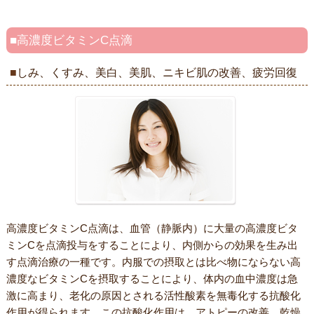
高濃度ビタミンC点滴
しみ、くすみ、美白、美肌、ニキビ肌の改善、疲労回復
高濃度ビタミンC点滴は、血管（静脈内）に大量の高濃度ビタ
ミンCを点滴投与をすることにより、内側からの効果を生み出
す点滴治療の一種です。内服での摂取とは比べ物にならない高
濃度なビタミンCを摂取することにより、体内の血中濃度は急
激に高まり、老化の原因とされる活性酸素を無毒化する抗酸化
作用が得られます。この抗酸化作用は、アトピーの改善、乾燥