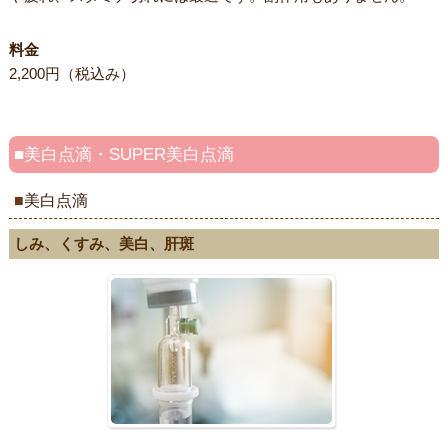
料金
2,200円（税込み）
美白点滴・SUPER美白点滴
美白点滴
しみ、くすみ、美白、肝斑