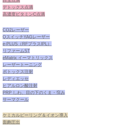
白玉点滴
デトックス点滴
高濃度ビタミンC点滴
CO2レーザー
QスイッチYAGレーザー
e-PLUS（RFプラスIPL）
リファームST
eMatrix イーマトリックス
レーザートーニング
ボトックス注射
レディエッセ
ヒアルロン酸注射
PRP しわ、目の下のくま・窪み
サーマクール
ケミカルピーリング＆イオン導入
面皰圧出