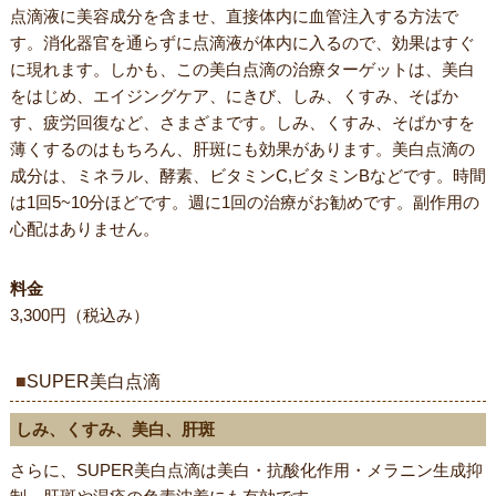
点滴液に美容成分を含ませ、直接体内に血管注入する方法で
す。消化器官を通らずに点滴液が体内に入るので、効果はすぐ
に現れます。しかも、この美白点滴の治療ターゲットは、美白
をはじめ、エイジングケア、にきび、しみ、くすみ、そばか
す、疲労回復など、さまざまです。しみ、くすみ、そばかすを
薄くするのはもちろん、肝斑にも効果があります。美白点滴の
成分は、ミネラル、酵素、ビタミンC,ビタミンBなどです。時間
は1回5~10分ほどです。週に1回の治療がお勧めです。副作用の
心配はありません。
料金
3,300円（税込み）
SUPER美白点滴
しみ、くすみ、美白、肝斑
さらに、SUPER美白点滴は美白・抗酸化作用・メラニン生成抑